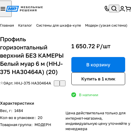
Главная
Каталог
Системы для шкафа-купе
Модерн (узкая система)
Профиль
1 650.72 ₽/
шт
горизонтальный
верхний БЕЗ КАМЕРЫ
Белый муар 6 м (HHJ-
В корзину
375 HA30464A) (20)
Купить в 1 клик
0
Арт.
HHJ-375 HA30464A
В наличии
Характеристики
Вес, г
:
1484
Цена действительна только для
Кол-во в упаковке
:
20
интернет-магазина,
индивидуальную цену уточняйте у
Товарная группа
:
МОДЕРН
менеджера