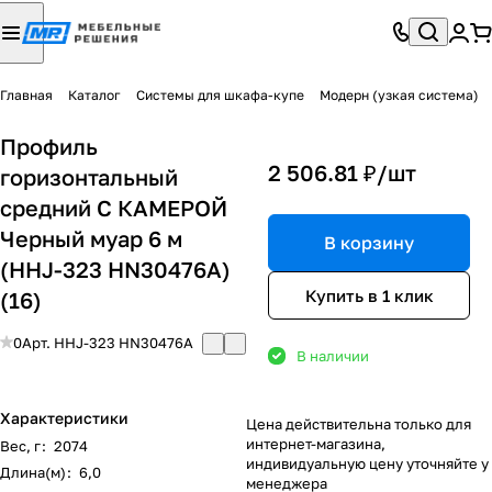
Главная
Каталог
Системы для шкафа-купе
Модерн (узкая система)
Профиль
2 506.81 ₽/
шт
горизонтальный
средний С КАМЕРОЙ
Черный муар 6 м
В корзину
(HHJ-323 HN30476A)
Купить в 1 клик
(16)
0
Арт.
HHJ-323 HN30476A
В наличии
Характеристики
Цена действительна только для
интернет-магазина,
Вес, г
:
2074
индивидуальную цену уточняйте у
Длина(м)
:
6,0
менеджера