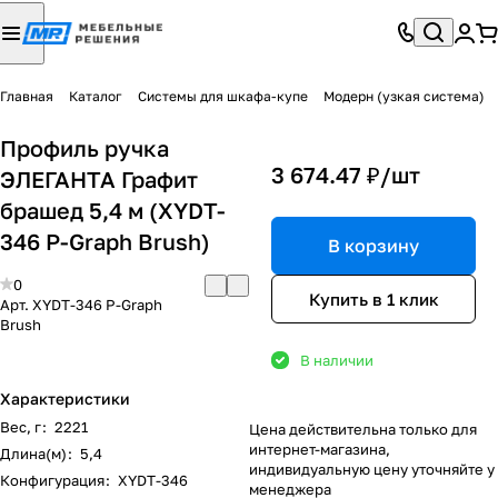
Главная
Каталог
Системы для шкафа-купе
Модерн (узкая система)
Профиль ручка
3 674.47 ₽/
шт
ЭЛЕГАНТА Графит
брашед 5,4 м (XYDT-
346 P-Graph Brush)
В корзину
0
Купить в 1 клик
Арт.
XYDT-346 P-Graph
Brush
В наличии
Характеристики
Вес, г
:
2221
Цена действительна только для
интернет-магазина,
Длина(м)
:
5,4
индивидуальную цену уточняйте у
Конфигурация
:
XYDT-346
менеджера