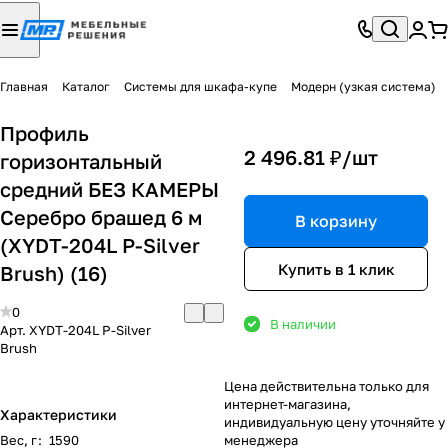
Главная
Каталог
Системы для шкафа-купе
Модерн (узкая система)
Профиль
2 496.81 ₽/
шт
горизонтальный
средний БЕЗ КАМЕРЫ
Серебро брашед 6 м
В корзину
(XYDT-204L P-Silver
Купить в 1 клик
Brush) (16)
0
В наличии
Арт.
XYDT-204L P-Silver
Brush
Цена действительна только для
интернет-магазина,
Характеристики
индивидуальную цену уточняйте у
Вес, г
:
1590
менеджера