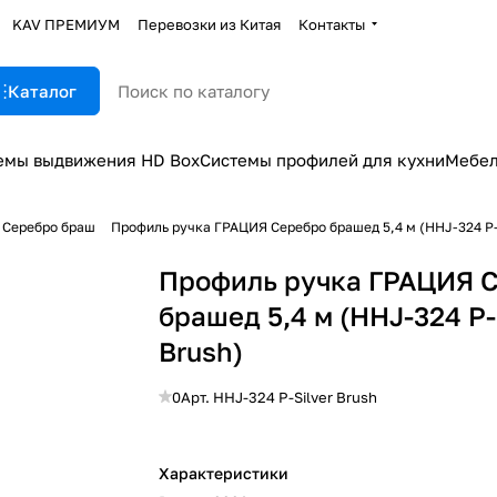
KAV ПРЕМИУМ
Перевозки из Китая
Контакты
Каталог
емы выдвижения HD Box
Системы профилей для кухни
Мебел
Серебро браш
Профиль ручка ГРАЦИЯ Серебро брашед 5,4 м (HHJ-324 P-S
Профиль ручка ГРАЦИЯ 
брашед 5,4 м (HHJ-324 P-
Brush)
0
Арт.
HHJ-324 P-Silver Brush
Характеристики