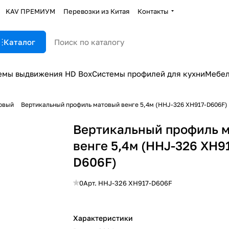
KAV ПРЕМИУМ
Перевозки из Китая
Контакты
Каталог
емы выдвижения HD Box
Системы профилей для кухни
Мебел
овый
Вертикальный профиль матовый венге 5,4м (HHJ-326 XH917-D606F)
Вертикальный профиль 
венге 5,4м (HHJ-326 XH9
D606F)
0
Арт.
HHJ-326 XH917-D606F
Характеристики