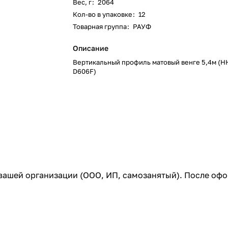
Вес, г
:
2064
Кол-во в упаковке
:
12
Товарная группа
:
РАУФ
Описание
Вертикальный профиль матовый венге 5,4м (H
D606F)
 вашей организации (ООО, ИП, самозанятый). После оф