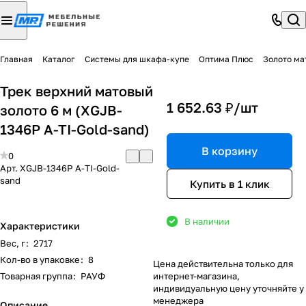
Главная
Каталог
Системы для шкафа-купе
Оптима Плюс
Золото ма
Трек верхний матовый
1 652.63 ₽/
шт
золото 6 м (XGJB-
1346P A-TI-Gold-sand)
В корзину
0
Арт.
XGJB-1346P A-TI-Gold-
sand
Купить в 1 клик
В наличии
Характеристики
Вес, г
:
2717
Кол-во в упаковке
:
8
Цена действительна только для
Товарная группа
:
РАУФ
интернет-магазина,
индивидуальную цену уточняйте у
менеджера
Описание