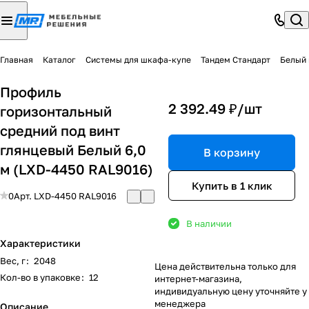
Главная
Каталог
Системы для шкафа-купе
Тандем Стандарт
Белый 
Профиль
2 392.49 ₽/
шт
горизонтальный
средний под винт
глянцевый Белый 6,0
В корзину
м (LXD-4450 RAL9016)
Купить в 1 клик
0
Арт.
LXD-4450 RAL9016
В наличии
Характеристики
Вес, г
:
2048
Цена действительна только для
Кол-во в упаковке
:
12
интернет-магазина,
индивидуальную цену уточняйте у
менеджера
Описание