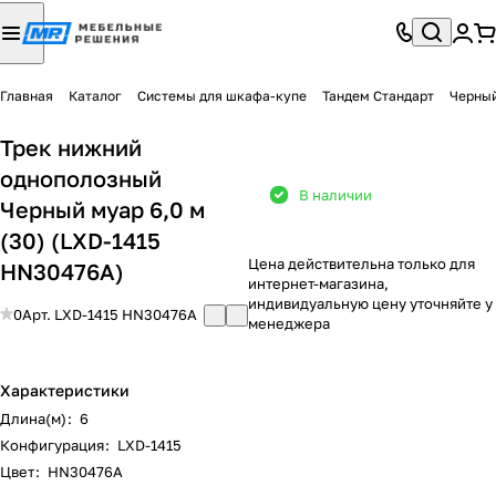
Главная
Каталог
Системы для шкафа-купе
Тандем Стандарт
Черны
Трек нижний
однополозный
В наличии
Черный муар 6,0 м
(30) (LXD-1415
Цена действительна только для
HN30476A)
интернет-магазина,
индивидуальную цену уточняйте у
0
Арт.
LXD-1415 HN30476A
менеджера
Характеристики
Длина(м)
:
6
Конфигурация
:
LXD-1415
Цвет
:
HN30476A