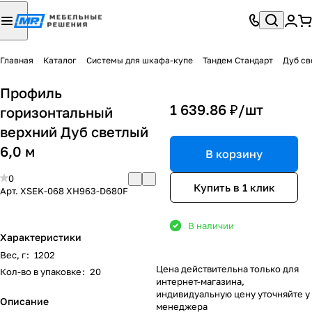
Главная
Каталог
Системы для шкафа-купе
Тандем Стандарт
Дуб св
Профиль
1 639.86 ₽/
шт
горизонтальный
верхний Дуб светлый
6,0 м
В корзину
0
Купить в 1 клик
Арт.
XSEK-068 XH963-D680F
В наличии
Характеристики
Вес, г
:
1202
Цена действительна только для
Кол-во в упаковке
:
20
интернет-магазина,
индивидуальную цену уточняйте у
Описание
менеджера