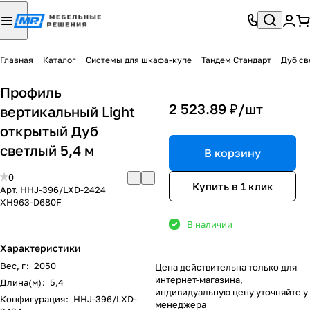
Главная
Каталог
Системы для шкафа-купе
Тандем Стандарт
Дуб св
Профиль
2 523.89 ₽/
шт
вертикальный Light
открытый Дуб
светлый 5,4 м
В корзину
0
Купить в 1 клик
Арт.
HHJ-396/LXD-2424
XH963-D680F
В наличии
Характеристики
Вес, г
:
2050
Цена действительна только для
интернет-магазина,
Длина(м)
:
5,4
индивидуальную цену уточняйте у
Конфигурация
:
HHJ-396/LXD-
менеджера