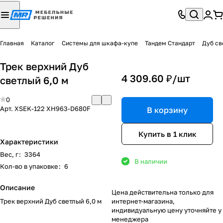
Главная
Каталог
Системы для шкафа-купе
Тандем Стандарт
Дуб св
Трек верхний Дуб
4 309.60 ₽/
шт
светлый 6,0 м
0
Арт.
XSEK-122 XH963-D680F
В корзину
Купить в 1 клик
Характеристики
Вес, г
:
3364
В наличии
Кол-во в упаковке
:
6
Описание
Цена действительна только для
Трек верхний Дуб светлый 6,0 м
интернет-магазина,
индивидуальную цену уточняйте у
менеджера