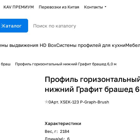
KAV ПРЕМИУМ
Перевозки из Китая
Контакты
Каталог
емы выдвижения HD Box
Системы профилей для кухни
Мебел
 браш
Профиль горизонтальный нижний Графит брашед 6,0 м
Профиль горизонтальны
нижний Графит брашед 6
0
Арт.
XSEK-123 P-Graph-Brush
Характеристики
Вес, г
:
2184
Длина(м)
:
6