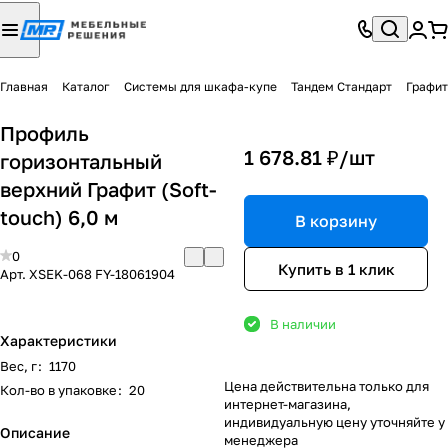
Главная
Каталог
Системы для шкафа-купе
Тандем Стандарт
Графит
Профиль
1 678.81 ₽/
шт
горизонтальный
верхний Графит (Soft-
touch) 6,0 м
В корзину
0
Купить в 1 клик
Арт.
XSEK-068 FY-18061904
В наличии
Характеристики
Вес, г
:
1170
Цена действительна только для
Кол-во в упаковке
:
20
интернет-магазина,
индивидуальную цену уточняйте у
Описание
менеджера