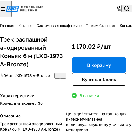
Главная
Каталог
Системы для шкафа-купе
Тандем Стандарт
Коньяк
Трек распашной
1 170.02 ₽/
шт
анодированный
Коньяк 6 м (LXD-1973
A-Bronze)
В корзину
0
Арт.
LXD-1973 A-Bronze
Купить в 1 клик
Характеристики
В наличии
Кол-во в упаковке
:
30
Цена действительна только для
Описание
интернет-магазина,
Трек распашной анодированный
индивидуальную цену уточняйте у
Коньяк 6 м (LXD-1973 A-Bronze)
менеджера