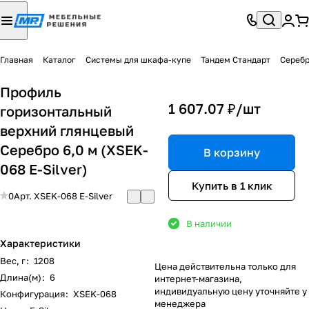
Главная
Каталог
Системы для шкафа-купе
Тандем Стандарт
Серебр
Профиль
1 607.07 ₽/
шт
горизонтальный
верхний глянцевый
Серебро 6,0 м (XSEK-
В корзину
068 E-Silver)
Купить в 1 клик
0
Арт.
XSEK-068 E-Silver
В наличии
Характеристики
Вес, г
:
1208
Цена действительна только для
Длина(м)
:
6
интернет-магазина,
индивидуальную цену уточняйте у
Конфигурация
:
XSEK-068
менеджера