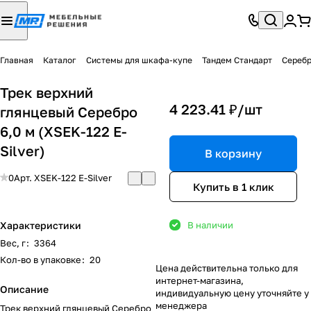
Главная
Каталог
Системы для шкафа-купе
Тандем Стандарт
Серебр
Трек верхний
4 223.41 ₽/
шт
глянцевый Серебро
6,0 м (XSEK-122 E-
Silver)
В корзину
0
Арт.
XSEK-122 E-Silver
Купить в 1 клик
Характеристики
В наличии
Вес, г
:
3364
Кол-во в упаковке
:
20
Цена действительна только для
интернет-магазина,
Описание
индивидуальную цену уточняйте у
менеджера
Трек верхний глянцевый Серебро