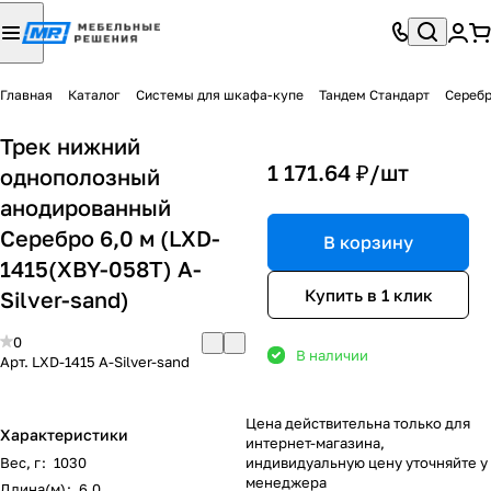
Главная
Каталог
Системы для шкафа-купе
Тандем Стандарт
Серебр
Трек нижний
1 171.64 ₽/
шт
однополозный
анодированный
Серебро 6,0 м (LXD-
В корзину
1415(XBY-058T) A-
Купить в 1 клик
Silver-sand)
0
В наличии
Арт.
LXD-1415 A-Silver-sand
Цена действительна только для
Характеристики
интернет-магазина,
Вес, г
:
1030
индивидуальную цену уточняйте у
менеджера
Длина(м)
:
6,0