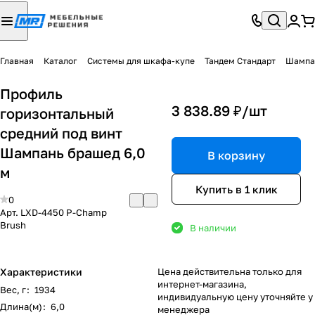
Главная
Каталог
Системы для шкафа-купе
Тандем Стандарт
Шампа
Профиль
3 838.89 ₽/
шт
горизонтальный
средний под винт
Шампань брашед 6,0
В корзину
м
Купить в 1 клик
0
Арт.
LXD-4450 P-Champ
Brush
В наличии
Характеристики
Цена действительна только для
интернет-магазина,
Вес, г
:
1934
индивидуальную цену уточняйте у
Длина(м)
:
6,0
менеджера