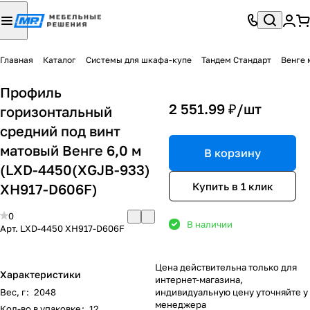
Главная
Каталог
Системы для шкафа-купе
Тандем Стандарт
Венге 
Профиль
2 551.99 ₽/
шт
горизонтальный
средний под винт
матовый Венге 6,0 м
В корзину
(LXD-4450(XGJB-933)
Купить в 1 клик
ХН917-D606F)
0
В наличии
Арт.
LXD-4450 ХН917-D606F
Цена действительна только для
Характеристики
интернет-магазина,
Вес, г
:
2048
индивидуальную цену уточняйте у
менеджера
Кол-во в упаковке
:
12