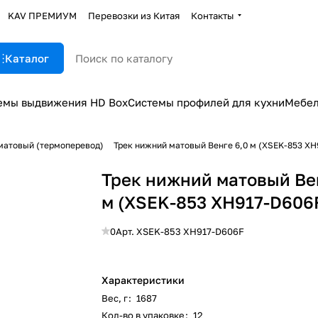
KAV ПРЕМИУМ
Перевозки из Китая
Контакты
Каталог
емы выдвижения HD Box
Системы профилей для кухни
Мебел
матовый (термоперевод)
Трек нижний матовый Венге 6,0 м (XSEK-853 ХН
Трек нижний матовый Ве
м (XSEK-853 ХН917-D606
0
Арт.
XSEK-853 ХН917-D606F
Характеристики
Вес, г
:
1687
Кол-во в упаковке
:
12