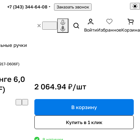
+7 (343) 344-64-08
Заказать звонок
Войти
Избранное
Корзина
ьные ручки
917-D606F)
нге 6,0
2 064.94 ₽/
шт
F)
В корзину
Купить в 1 клик
В наличии