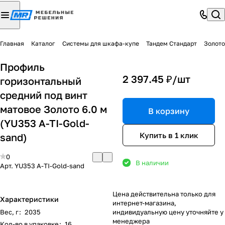
Главная
Каталог
Системы для шкафа-купе
Тандем Стандарт
Золото
Профиль
2 397.45 ₽/
шт
горизонтальный
средний под винт
матовое Золото 6.0 м
В корзину
(YU353 A-TI-Gold-
Купить в 1 клик
sand)
0
В наличии
Арт.
YU353 A-TI-Gold-sand
Цена действительна только для
Характеристики
интернет-магазина,
Вес, г
:
2035
индивидуальную цену уточняйте у
менеджера
Кол-во в упаковке
:
16