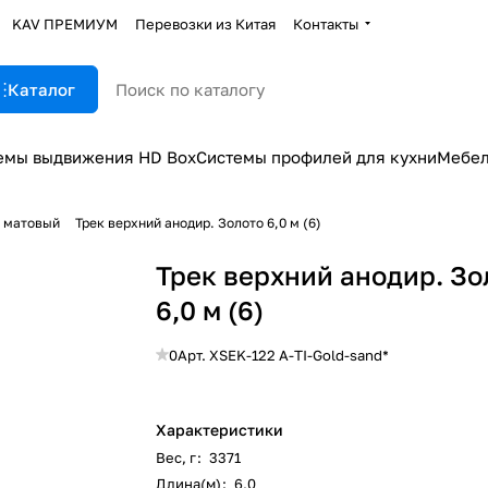
KAV ПРЕМИУМ
Перевозки из Китая
Контакты
Каталог
емы выдвижения HD Box
Системы профилей для кухни
Мебел
 матовый
Трек верхний анодир. Золото 6,0 м (6)
Трек верхний анодир. Зо
6,0 м (6)
0
Арт.
XSEK-122 A-TI-Gold-sand*
Характеристики
Вес, г
:
3371
Длина(м)
:
6,0