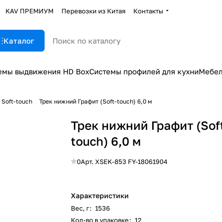
KAV ПРЕМИУМ
Перевозки из Китая
Контакты
Каталог
емы выдвижения HD Box
Системы профилей для кухни
Мебел
 Soft-touch
Трек нижний Графит (Soft-touch) 6,0 м
Трек нижний Графит (Sof
touch) 6,0 м
0
Арт.
XSEK-853 FY-18061904
Характеристики
Вес, г
:
1536
Кол-во в упаковке
:
12