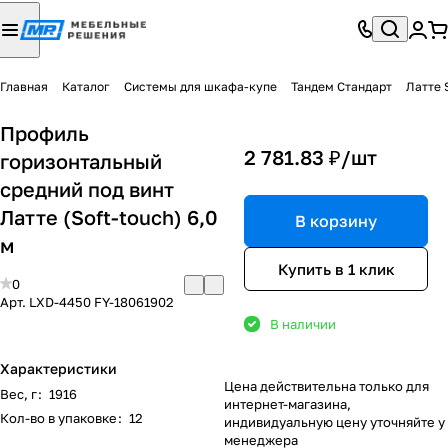
Главная
Каталог
Системы для шкафа-купе
Тандем Стандарт
Латте 
Профиль
2 781.83 ₽/
шт
горизонтальный
средний под винт
Латте (Soft-touch) 6,0
В корзину
м
Купить в 1 клик
0
Арт.
LXD-4450 FY-18061902
В наличии
Характеристики
Цена действительна только для
Вес, г
:
1916
интернет-магазина,
Кол-во в упаковке
:
12
индивидуальную цену уточняйте у
менеджера