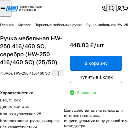
Главная
Каталог
Торцевые мебельные ручки
Ручка мебельная HW-250
Ручка мебельная HW-
448.03 ₽/
шт
250 416/460 SC,
серебро (HW-250
416/460 SC) (25/50)
В корзину
0
Арт.
HW-250 416/460 SC
Купить в 1 клик
Характеристики
В наличии
Вес, г
:
242
Длина, мм
:
460
Цена действительна только для
Кол-во в упаковке
:
25
интернет-магазина,
Комплектация
:
ручка, саморезы
индивидуальную цену уточняйте у
менеджера
Все характеристики