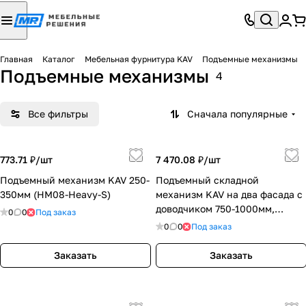
Главная
Каталог
Мебельная фурнитура KAV
Подъемные механизмы
Подъемные механизмы
4
Все фильтры
Сначала популярные
773.71 ₽/
шт
7 470.08 ₽/
шт
Подъемный механизм KAV 250-
Подъемный складной
350мм (HM08-Heavy-S)
механизм KAV на два фасада с
доводчиком 750-1000мм,
0
0
Под заказ
графит (HM09-Heavy-DG)
0
0
Под заказ
Заказать
Заказать