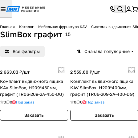
Главная
Каталог
Мебельная фурнитура KAV
Системы выдвижения Sl
SlimBox графит
15
Все фильтры
Сначала популярные
2 663.03 ₽/
шт
2 559.60 ₽/
шт
Комплект выдвижного ящика
Комплект выдвижного ящика
KAV SlimBox, H209*450мм,
KAV SlimBox, H209*400мм,
графит (TR06-209-2A-450-DG)
графит (TR06-209-2A-400-DG)
0
0
Под заказ
0
0
Под заказ
Заказать
Заказать