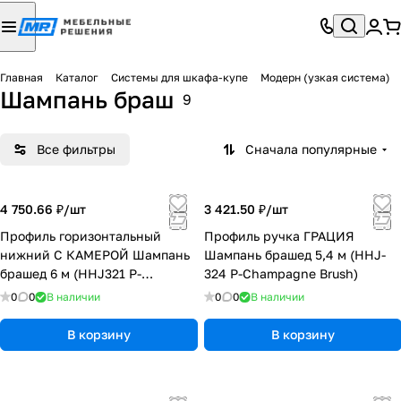
Главная
Каталог
Системы для шкафа-купе
Модерн (узкая система)
Шампань браш
9
Все фильтры
Сначала популярные
4 750.66 ₽/
шт
3 421.50 ₽/
шт
Профиль горизонтальный
Профиль ручка ГРАЦИЯ
нижний С КАМЕРОЙ Шампань
Шампань брашед 5,4 м (HHJ-
брашед 6 м (HHJ321 P-
324 P-Champagne Brush)
Champagne Brush) (10)
0
0
В наличии
0
0
В наличии
В корзину
В корзину