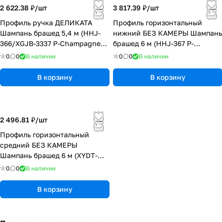
2 622.38 ₽/
шт
3 817.39 ₽/
шт
Профиль ручка ДЕЛИКАТА
Профиль горизонтальный
Шампань брашед 5,4 м (HHJ-
нижний БЕЗ КАМЕРЫ Шампань
366/XGJB-3337 P-Champagne
брашед 6 м (HHJ-367 P-
Brush)
Champagne Brush) (10)
0
0
В наличии
0
0
В наличии
В корзину
В корзину
2 496.81 ₽/
шт
Профиль горизонтальный
средний БЕЗ КАМЕРЫ
Шампань брашед 6 м (XYDT-
204L P-Champagne Brush) (16)
0
0
В наличии
В корзину