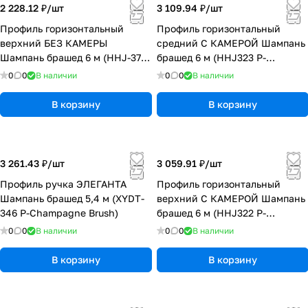
2 228.12 ₽/
шт
3 109.94 ₽/
шт
Профиль горизонтальный
Профиль горизонтальный
верхний БЕЗ КАМЕРЫ
средний С КАМЕРОЙ Шампань
Шампань брашед 6 м (HHJ-375
брашед 6 м (HHJ323 P-
P-Champagne Brush) (20)
Champagne Brush) (16)
0
0
В наличии
0
0
В наличии
В корзину
В корзину
3 261.43 ₽/
шт
3 059.91 ₽/
шт
Профиль ручка ЭЛЕГАНТА
Профиль горизонтальный
Шампань брашед 5,4 м (XYDT-
верхний С КАМЕРОЙ Шампань
346 P-Champagne Brush)
брашед 6 м (HHJ322 P-
Champagne Brush) (16)
0
0
В наличии
0
0
В наличии
В корзину
В корзину