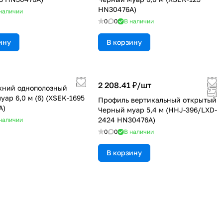
HN30476A)
наличии
0
0
В наличии
ину
В корзину
2 208.41 ₽/
шт
хний однополозный
уар 6,0 м (6) (XSEK-1695
Профиль вертикальный открытый
A)
Черный муар 5,4 м (HHJ-396/LXD-
2424 HN30476A)
наличии
0
0
В наличии
В корзину