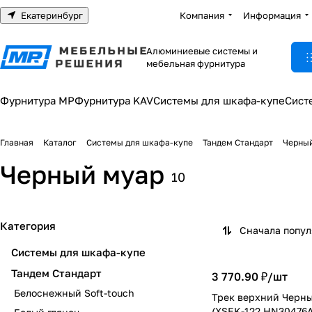
Екатеринбург
Компания
Информация
Алюминиевые системы и
мебельная фурнитура
Фурнитура МР
Фурнитура KAV
Системы для шкафа-купе
Сист
Главная
Каталог
Системы для шкафа-купе
Тандем Стандарт
Черны
Черный муар
10
Категория
Сначала попу
Системы для шкафа-купе
Тандем Стандарт
3 770.90 ₽/
шт
Белоснежный Soft-touch
Трек верхний Черны
(XSEK-122 HN30476A