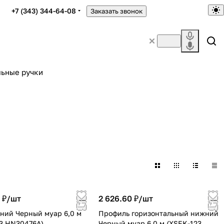
+7 (343) 344-64-08
Заказать звонок
ьные ручки
 ₽/
шт
2 626.60 ₽/
шт
ний Черный муар 6,0 м
Профиль горизонтальный нижний
3 HN30476A)
Черный муар 6,0 м (XSEK-123