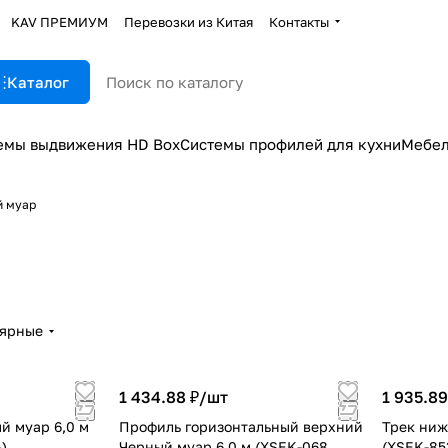
KAV ПРЕМИУМ
Перевозки из Китая
Контакты
Каталог
емы выдвижения HD Box
Системы профилей для кухни
Мебел
й муар
лярные
1 434.88 ₽/
шт
1 935.89
й муар 6,0 м
Профиль горизонтальный верхний
Трек ниж
)
Черный муар 6,0 м (XSEK-068
(XSEK-85