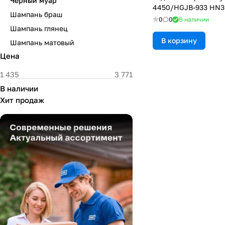
Черный муар
4450/HGJB-933 HN3
Шампань браш
0
0
В наличии
Шампань глянец
В корзину
Шампань матовый
Цена
В наличии
Хит продаж