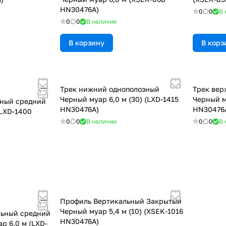
HN30476A)
0
0
В 
0
0
В наличии
В корзину
В корз
Трек нижний однополозный
Трек вер
Черный муар 6,0 м (30) (LXD-1415
Черный м
ьный средний
HN30476A)
HN30476
(LXD-1400
0
0
В наличии
0
0
В 
Профиль Вертикальный Закрытый
Черный муар 5,4 м (10) (XSEK-1016
льный средний
HN30476A)
р 6,0 м (LXD-