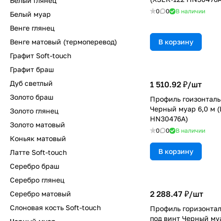
Белый глянец
0
0
В наличии
Белый муар
Венге глянец
Венге матовый (термоперевод)
В корзину
Графит Soft-touch
Графит браш
Дуб светлый
1 510.92 ₽/
шт
Золото браш
Профиль гоизонтал
Черный муар 6,0 м 
Золото глянец
HN30476A)
Золото матовый
0
0
В наличии
Коньяк матовый
В корзину
Латте Soft-touch
Серебро браш
Серебро глянец
2 288.47 ₽/
шт
Серебро матовый
Слоновая кость Soft-touch
Профиль горизонта
под винт Черный муа