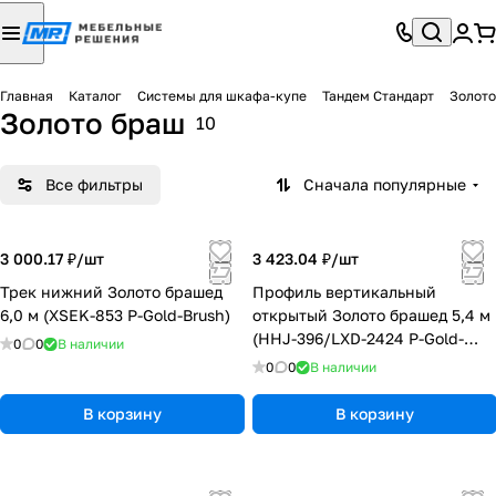
Главная
Каталог
Системы для шкафа-купе
Тандем Стандарт
Золото
Золото браш
10
Все фильтры
Сначала популярные
3 000.17 ₽/
шт
3 423.04 ₽/
шт
Трек нижний Золото брашед
Профиль вертикальный
6,0 м (XSEK-853 P-Gold-Brush)
открытый Золото брашед 5,4 м
(HHJ-396/LXD-2424 P-Gold-
0
0
В наличии
Brush)
0
0
В наличии
В корзину
В корзину