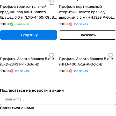
Профиль горизонтальный
Профиль вертикальный
средний под винт Золото
открытый Золото брашед
брашед 6,0 м (LXD-4450(XGJB-
широкий 5,5 м (HHJ329 P-Gold-
933) P-Gold-Brush)
Brush)
0
0
В наличии
0
0
Под заказ
В корзину
Заказать
Профиль Золото брашед 5.8 м
Профиль Золото брашед 5.8 м
(LXD-2343 P-T-Gold-B)
(HHJ-400 A-1#-K-Gold-B)
0
0
Под заказ
0
0
Под заказ
Подписаться
на новости и акции
Связаться с нами