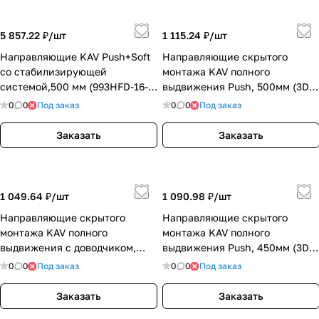
5 857.22 ₽/
шт
1 115.24 ₽/
шт
Направляющие KAV Push+Soft
Направляющие скрытого
со стабилизирующей
монтажа KAV полного
системой,500 мм (993HFD-16-
выдвижения Push, 500мм (3D)
500)
(993FLR-3D-16-500)
0
0
Под заказ
0
0
Под заказ
Заказать
Заказать
1 049.64 ₽/
шт
1 090.98 ₽/
шт
Направляющие скрытого
Направляющие скрытого
монтажа KAV полного
монтажа KAV полного
выдвижения с доводчиком,
выдвижения Push, 450мм (3D)
500мм (3D) (993BLHR-3D-16-
(993FLR-3D-16-450)
0
0
Под заказ
0
0
Под заказ
500)
Заказать
Заказать