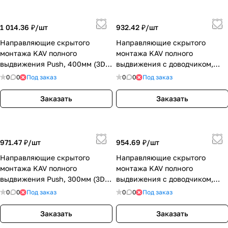
1 014.36 ₽/
шт
932.42 ₽/
шт
Направляющие скрытого
Направляющие скрытого
монтажа KAV полного
монтажа KAV полного
выдвижения Push, 400мм (3D)
выдвижения с доводчиком,
(993FLR-3D-16-400)
350мм (3D) (993BLHR-3D-16-
0
0
Под заказ
0
0
Под заказ
350)
Заказать
Заказать
971.47 ₽/
шт
954.69 ₽/
шт
Направляющие скрытого
Направляющие скрытого
монтажа KAV полного
монтажа KAV полного
выдвижения Push, 300мм (3D)
выдвижения с доводчиком,
(993FLR-3D-16-300)
400мм (3D) (993BLHR-3D-16-
0
0
Под заказ
0
0
Под заказ
400)
Заказать
Заказать