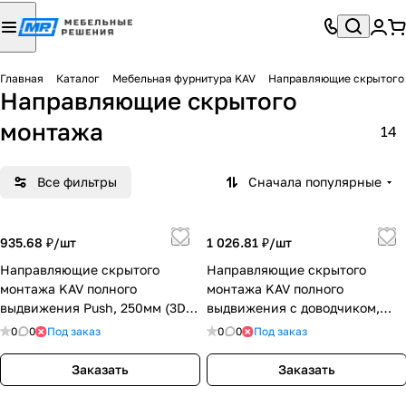
Главная
Каталог
Мебельная фурнитура KAV
Направляющие скрытого
Направляющие скрытого
монтажа
14
Все фильтры
Сначала популярные
935.68 ₽/
шт
1 026.81 ₽/
шт
Направляющие скрытого
Направляющие скрытого
монтажа KAV полного
монтажа KAV полного
выдвижения Push, 250мм (3D)
выдвижения с доводчиком,
(993FLR-3D-16-250)
450мм (3D) (993BLHR-3D-16-
0
0
Под заказ
0
0
Под заказ
450)
Заказать
Заказать