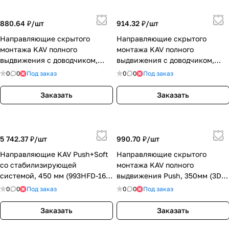
880.64 ₽/
шт
914.32 ₽/
шт
Направляющие скрытого
Направляющие скрытого
монтажа KAV полного
монтажа KAV полного
выдвижения с доводчиком,
выдвижения с доводчиком,
250мм (3D) (993BLHR-3D-16-
300мм (3D) (993BLHR-3D-16-
0
0
Под заказ
0
0
Под заказ
250)
300)
Заказать
Заказать
5 742.37 ₽/
шт
990.70 ₽/
шт
Направляющие KAV Push+Soft
Направляющие скрытого
со стабилизирующей
монтажа KAV полного
системой, 450 мм (993HFD-16-
выдвижения Push, 350мм (3D)
450)
(993FLR-3D-16-350)
0
0
Под заказ
0
0
Под заказ
Заказать
Заказать