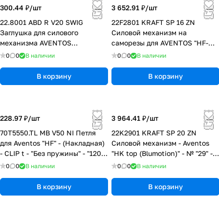
300.44 ₽/
шт
3 652.91 ₽/
шт
22.8001 ABD R V20 SWIG
22F2801 KRAFT SP 16 ZN
Заглушка для силового
Силовой механизм на
механизма AVENTOS
саморезы для AVENTOS "HF-
"HF/HS/HL-TOP" - (R) - Белый
TOP" - № "28" - (КМ 2 шт. "1000
0
0
В наличии
0
0
В наличии
шелк
- 19300")
В корзину
В корзину
228.97 ₽/
шт
3 964.41 ₽/
шт
70T5550.TL MB V50 NI Петля
22K2901 KRAFT SP 20 ZN
для Aventos "HF" - (Накладная)
Силовой механизм - Aventos
- CLIP t - "Без пружины" - "120°"
"HK top (Blumotion)" - № "29" -
- Монтаж на саморезы
(КМ 2 шт = "3200 - 9000") - На
0
0
В наличии
0
0
В наличии
саморез
В корзину
В корзину