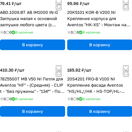
79.41 ₽/
шт
95.96 ₽/
шт
ABD.1009.BT AB IM1000 IN-G
20K5101 KOR-B V200 NI
Заглушка малая к основной
Крепление корпуса для
заглушке любого цвета (с
Aventos "HK-XS" - Монтаж на
надписью BLUM нержавеющая
саморезы
0
0
В наличии
0
0
В наличии
сталь) для Aventos и Merivobox
В корзину
В корзину
410.30 ₽/
шт
185.92 ₽/
шт
78Z5500T MB V50 NI Петля для
20S4201 FRO-B V100 NI
Aventos "HF" - (Средняя) - CLIP
Крепление фасада Aventos
t - "Без пружины" - "134°" - Под
"HS/HL//HK - HS-TOP/HL-
саморез
TOP/HK-TOP" -
0
0
В наличии
0
0
В наличии
(симметричный) - Монтаж на
саморезы
В корзину
В корзину