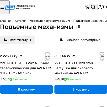
Главная
Каталог
Мебельная фурнитура BLUM
Подъемные механизмы
Подъемные механизмы
49
Все фильтры
Сначала популярные
2 226.17 ₽/
шт
300.44 ₽/
шт
22F3901 TE-HEB V42 NI Рычаг
22.8001 ABD L V20 SWIG
телескопический для AVENTOS
Заглушка для силового
"HF-TOP" - № "39" -
механизма AVENTOS
(симметричный) - высота
"HF/HS/HL-TOP" - (L) - Белый
0
0
В наличии
0
0
В наличии
корпуса "840-1200" мм
шелк
В корзину
В корзину