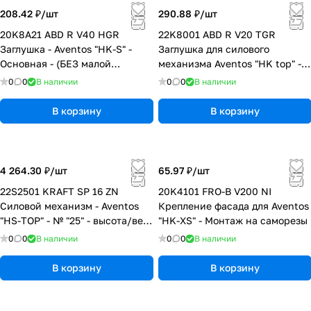
208.42 ₽/
шт
290.88 ₽/
шт
20K8A21 ABD R V40 HGR
22K8001 ABD R V20 TGR
Заглушка - Aventos "HK-S" -
Заглушка для силового
Основная - (БЕЗ малой
механизма Aventos "HK top" -
заглушки нерж. сталь) - (R) -
Основная - (БЕЗ малой
0
0
В наличии
0
0
В наличии
Светло-серый
заглушки нержавеющая сталь)
- (R) - Темно-серый
В корзину
В корзину
4 264.30 ₽/
шт
65.97 ₽/
шт
22S2501 KRAFT SP 16 ZN
20K4101 FRO-B V200 NI
Силовой механизм - Aventos
Крепление фасада для Aventos
"HS-TOP" - № "25" - высота/вес
"HK-XS" - Монтаж на саморезы
от 480 мм (2,75-12,75 кг) до 660
0
0
В наличии
0
0
В наличии
мм (3-15,25 кг)
В корзину
В корзину