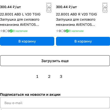
300.44 ₽/
шт
300.44 ₽/
шт
22.8001 ABD L V20 TGIG
22.8001 ABD R V20 TGIG
Заглушка для силового
Заглушка для силового
механизма AVENTOS
механизма AVENTOS
"HF|HS|HL-TOP" - (L) - Темно-
"HF|HS|HL-TOP" - (R) - Темно-
0
0
В наличии
0
0
В наличии
серый
серый
В корзину
В корзину
Загрузить еще
1
2
3
Подписаться
на новости и акции