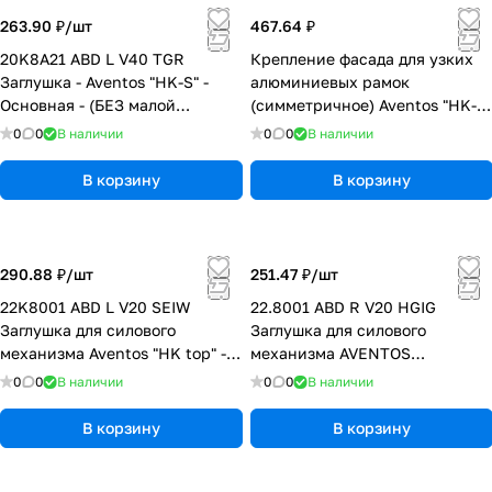
263.90 ₽/
шт
467.64 ₽
20K8A21 ABD L V40 TGR
Крепление фасада для узких
Заглушка - Aventos "HK-S" -
алюминиевых рамок
Основная - (БЕЗ малой
(симметричное) Aventos "HK-
заглушки нерж. сталь) - (L) -
XS" - На шурупы (20)
0
0
В наличии
0
0
В наличии
Темно-серый
В корзину
В корзину
290.88 ₽/
шт
251.47 ₽/
шт
22K8001 ABD L V20 SEIW
22.8001 ABD R V20 HGIG
Заглушка для силового
Заглушка для силового
механизма Aventos "HK top" -
механизма AVENTOS
Основная - (БЕЗ малой
"HF|HS|HL-TOP" - (R) - Светло-
0
0
В наличии
0
0
В наличии
заглушки нержавеющая сталь)
серый
- (L) - Белый шелк
В корзину
В корзину