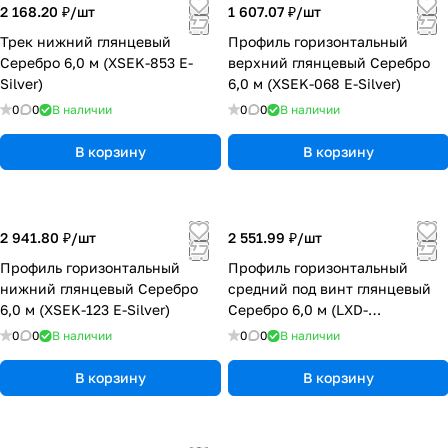
2 168.20 ₽/
шт
1 607.07 ₽/
шт
Трек нижний глянцевый
Профиль горизонтальный
Серебро 6,0 м (XSEK-853 E-
верхний глянцевый Серебро
Silver)
6,0 м (XSEK-068 E-Silver)
0
0
В наличии
0
0
В наличии
В корзину
В корзину
2 941.80 ₽/
шт
2 551.99 ₽/
шт
Профиль горизонтальный
Профиль горизонтальный
нижний глянцевый Серебро
средний под винт глянцевый
6,0 м (XSEK-123 E-Silver)
Серебро 6,0 м (LXD-
4450/XGJB-933 E-Silver)
0
0
В наличии
0
0
В наличии
В корзину
В корзину