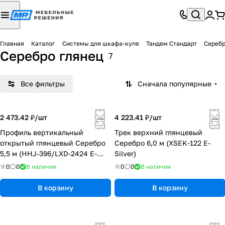
Главная
Каталог
Системы для шкафа-купе
Тандем Стандарт
Серебр
Серебро глянец
7
Все фильтры
Сначала популярные
2 473.42 ₽/
шт
4 223.41 ₽/
шт
Профиль вертикальный
Трек верхний глянцевый
открытый глянцевый Серебро
Серебро 6,0 м (XSEK-122 E-
5,5 м (HHJ-396/LXD-2424 E-
Silver)
Silver)
0
0
В наличии
0
0
В наличии
В корзину
В корзину