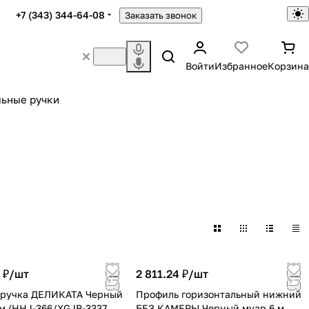
+7 (343) 344-64-08
Заказать звонок
Войти
Избранное
Корзина
ьные ручки
 ₽/
шт
2 811.24 ₽/
шт
 ручка ДЕЛИКАТА Черный
Профиль горизонтальный нижний
 м (HHJ-366/XGJB-3337
БЕЗ КАМЕРЫ Черный муар 6 м