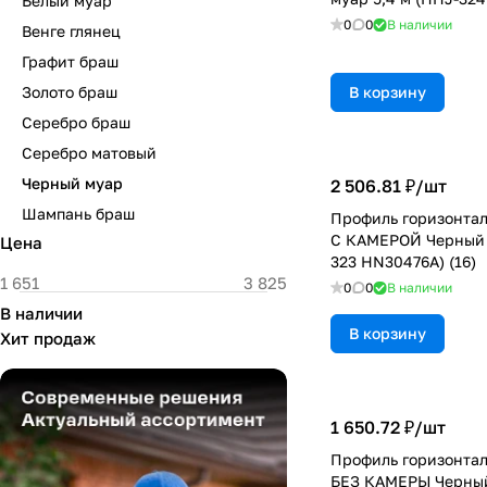
Белый муар
0
0
В наличии
Венге глянец
Графит браш
Золото браш
В корзину
Серебро браш
Серебро матовый
Черный муар
2 506.81 ₽/
шт
Шампань браш
Профиль горизонта
С КАМЕРОЙ Черный 
Цена
323 HN30476A) (16)
0
0
В наличии
В наличии
В корзину
Хит продаж
1 650.72 ₽/
шт
Профиль горизонта
БЕЗ КАМЕРЫ Черный