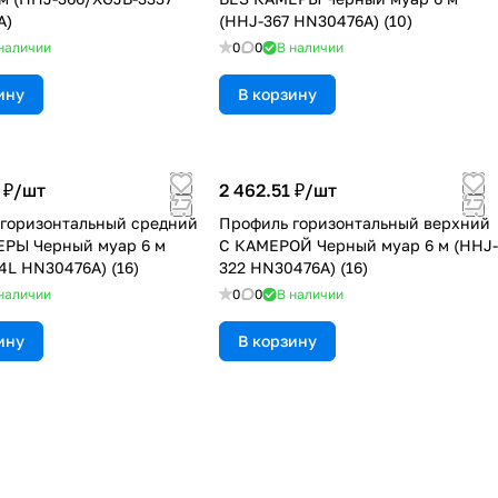
A)
(HHJ-367 HN30476A) (10)
наличии
0
0
В наличии
ину
В корзину
 ₽/
шт
2 462.51 ₽/
шт
горизонтальный средний
Профиль горизонтальный верхний
ЕРЫ Черный муар 6 м
С КАМЕРОЙ Черный муар 6 м (HHJ-
4L HN30476A) (16)
322 HN30476A) (16)
наличии
0
0
В наличии
ину
В корзину