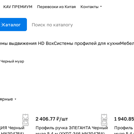
KAV ПРЕМИУМ
Перевозки из Китая
Контакты
Каталог
емы выдвижения HD Box
Системы профилей для кухни
Мебел
Черный муар
лярные
2 406.77 ₽/
шт
1 940.85
ЦИЯ Черный
Профиль ручка ЭЛЕГАНТА Черный
Профиль
4 HN30476A)
муар 5,4 м (XYDT-346 HN30476A)
муар 5,4