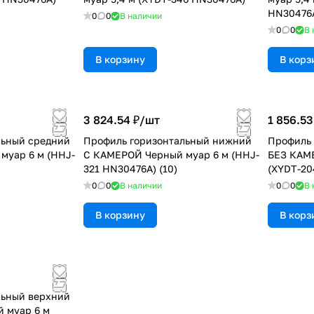
HN30476
0
0
В наличии
0
0
В 
В корзину
В корз
3 824.54 ₽/
шт
1 856.53
льный средний
Профиль горизонтальный нижний
Профиль 
муар 6 м (HHJ-
С КАМЕРОЙ Черный муар 6 м (HHJ-
БЕЗ КАМ
321 HN30476A) (10)
(XYDT-20
0
0
В наличии
0
0
В 
В корзину
В корз
льный верхний
 муар 6 м