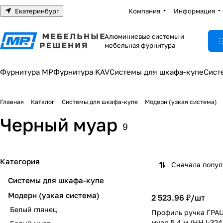
Екатеринбург
Компания
Информация
Алюминиевые системы и
мебельная фурнитура
Фурнитура МР
Фурнитура KAV
Системы для шкафа-купе
Сист
Главная
Каталог
Системы для шкафа-купе
Модерн (узкая система)
Черный муар
9
Категория
Сначала попу
Системы для шкафа-купе
Модерн (узкая система)
2 523.96 ₽/
шт
Белый глянец
Профиль ручка ГРА
муар 5,4 м (HHJ-32