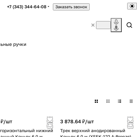
+7 (343) 344-64-08
Заказать звонок
ьные ручки
 ₽/
шт
3 878.64 ₽/
шт
 горизонтальный нижний
Трек верхний анодированный
анный Коньяк 6,0 м.
Коньяк 6,0 м.(XSEK-122 A-Bronze)