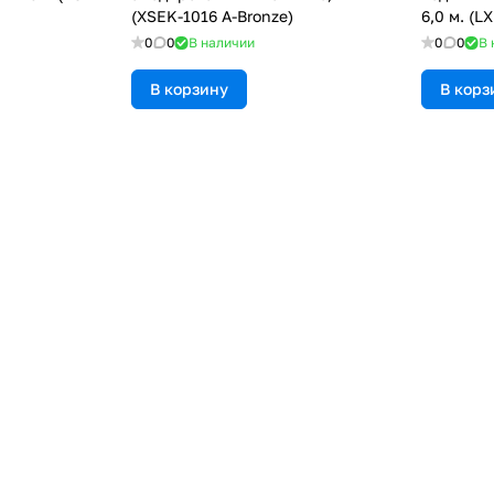
(XSEK-1016 A-Bronze)
6,0 м. (L
Bronze)
0
0
В наличии
0
0
В 
В корзину
В корз