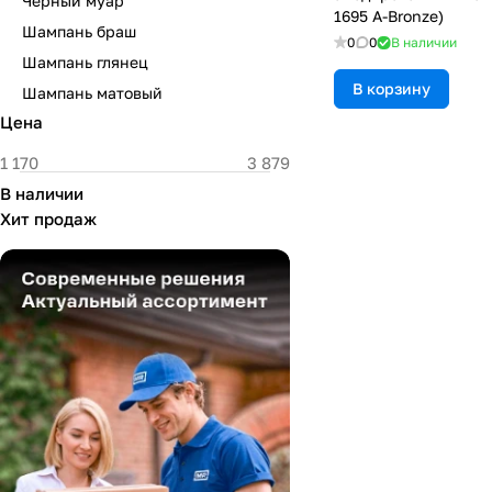
Черный муар
1695 A-Bronze)
Шампань браш
0
0
В наличии
Шампань глянец
В корзину
Шампань матовый
Цена
В наличии
Хит продаж