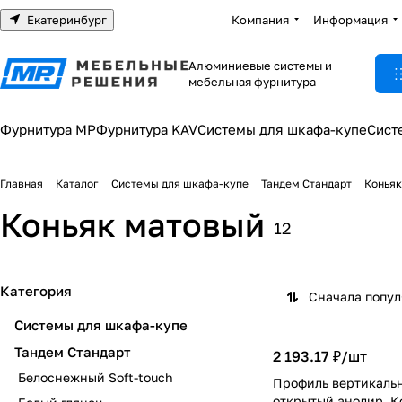
Екатеринбург
Компания
Информация
Алюминиевые системы и
мебельная фурнитура
Фурнитура МР
Фурнитура KAV
Системы для шкафа-купе
Сист
Главная
Каталог
Системы для шкафа-купе
Тандем Стандарт
Коньяк
Коньяк матовый
12
Категория
Сначала попу
Системы для шкафа-купе
Тандем Стандарт
2 193.17 ₽/
шт
Белоснежный Soft-touch
Профиль вертикальн
открытый анодир. К