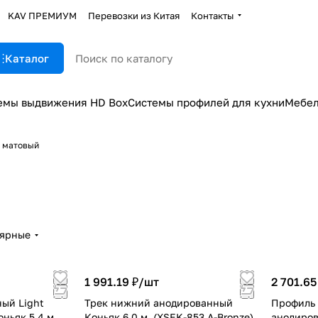
KAV ПРЕМИУМ
Перевозки из Китая
Контакты
Каталог
емы выдвижения HD Box
Системы профилей для кухни
Мебел
 матовый
лярные
1 991.19 ₽/
шт
2 701.65
ый Light
Трек нижний анодированный
Профиль
оньяк 5,4 м
Коньяк 6,0 м. (XSEK-853 A-Bronze)
анодиров