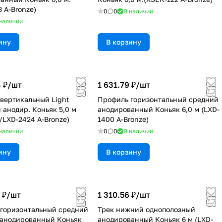
 A-Bronze)
0
0
В наличии
наличии
ину
В корзину
 ₽/
шт
1 631.79 ₽/
шт
вертикальный Light
Профиль горизонтальный средний
 анодир. Коньяк 5,0 м
анодированный Коньяк 6,0 м (LXD-
/LXD-2424 A-Bronze)
1400 A-Bronze)
наличии
0
0
В наличии
ину
В корзину
 ₽/
шт
1 310.56 ₽/
шт
горизонтальный средний
Трек нижний однополозный
 анодированный Коньяк
анодированный Коньяк 6 м (LXD-