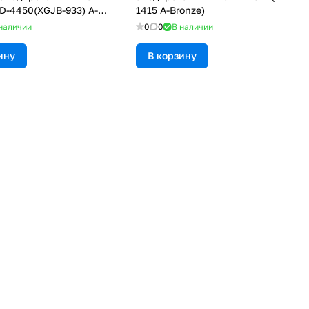
XD-4450(XGJB-933) A-
1415 A-Bronze)
наличии
0
0
В наличии
ину
В корзину