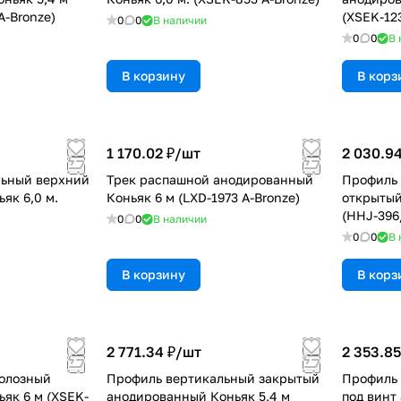
A-Bronze)
(XSEK-123
0
0
В наличии
0
0
В 
В корзину
В корз
1 170.02 ₽/
шт
2 030.94
льный верхний
Трек распашной анодированный
Профиль 
як 6,0 м.
Коньяк 6 м (LXD-1973 A-Bronze)
открытый
(HHJ-396
0
0
В наличии
0
0
В 
В корзину
В корз
2 771.34 ₽/
шт
2 353.85
полозный
Профиль вертикальный закрытый
Профиль 
як 6 м (XSEK-
анодированный Коньяк 5,4 м
под винт