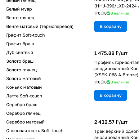
Белый глянец
(HHJ-396/LXD-2424 
Белый муар
0
0
В наличии
Венге глянец
Венге матовый (термоперевод)
В корзину
Графит Soft-touch
Графит браш
Дуб светлый
1 475.88 ₽/
шт
Золото браш
Профиль горизонта
анодированный Конь
Золото глянец
(XSEK-068 A-Bronze)
Золото матовый
0
0
В наличии
Коньяк матовый
В корзину
Латте Soft-touch
Серебро браш
Серебро глянец
2 432.57 ₽/
шт
Серебро матовый
Слоновая кость Soft-touch
Трек верхний одно
анодированный Конь