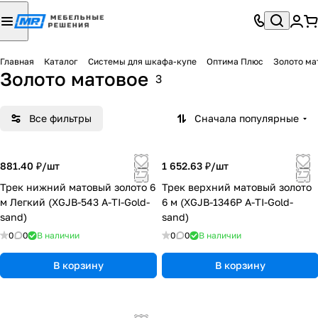
Главная
Каталог
Системы для шкафа-купе
Оптима Плюс
Золото ма
Золото матовое
3
Все фильтры
Сначала популярные
881.40 ₽/
шт
1 652.63 ₽/
шт
Трек нижний матовый золото 6
Трек верхний матовый золото
м Легкий (XGJB-543 A-TI-Gold-
6 м (XGJB-1346P A-TI-Gold-
sand)
sand)
0
0
В наличии
0
0
В наличии
В корзину
В корзину