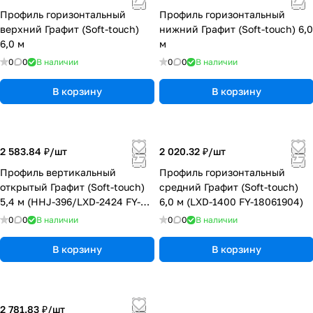
Профиль горизонтальный
Профиль горизонтальный
верхний Графит (Soft-touch)
нижний Графит (Soft-touch) 6,0
6,0 м
м
0
0
В наличии
0
0
В наличии
В корзину
В корзину
2 583.84 ₽/
шт
2 020.32 ₽/
шт
Профиль вертикальный
Профиль горизонтальный
открытый Графит (Soft-touch)
средний Графит (Soft-touch)
5,4 м (HHJ-396/LXD-2424 FY-
6,0 м (LXD-1400 FY-18061904)
18061904)
0
0
В наличии
0
0
В наличии
В корзину
В корзину
2 781.83 ₽/
шт