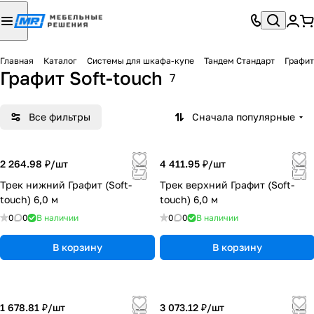
Главная
Каталог
Системы для шкафа-купе
Тандем Стандарт
Графит
Графит Soft-touch
7
Все фильтры
Сначала популярные
2 264.98 ₽/
шт
4 411.95 ₽/
шт
Трек нижний Графит (Soft-
Трек верхний Графит (Soft-
touch) 6,0 м
touch) 6,0 м
0
0
В наличии
0
0
В наличии
В корзину
В корзину
1 678.81 ₽/
шт
3 073.12 ₽/
шт