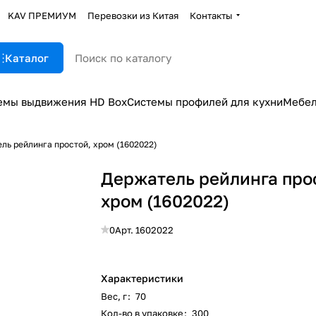
KAV ПРЕМИУМ
Перевозки из Китая
Контакты
Каталог
емы выдвижения HD Box
Системы профилей для кухни
Мебел
ль рейлинга простой, хром (1602022)
Держатель рейлинга про
хром (1602022)
0
Арт.
1602022
Характеристики
Вес, г
:
70
Кол-во в упаковке
:
300