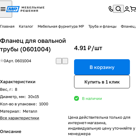
Главная
Каталог
Мебельная фурнитура МР
Труба и фланцы
Фланец 
Фланец для овальной
4.91 ₽/
шт
трубы (0601004)
0
Арт.
0601004
В корзину
Купить в 1 клик
Характеристики
Вес, г
:
8
Диаметр, мм
:
30х15
В наличии
Кол-во в упаковке
:
1000
Материал
:
Металл
Цена действительна только для
Все характеристики
интернет-магазина,
индивидуальную цену уточняйте у
Описание
менеджера