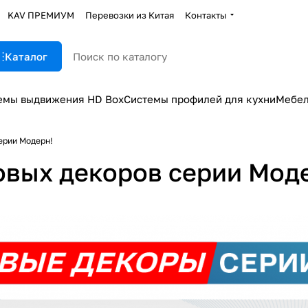
KAV ПРЕМИУМ
Перевозки из Китая
Контакты
Каталог
емы выдвижения HD Box
Системы профилей для кухни
Мебел
ерии Модерн!
овых декоров серии Мод