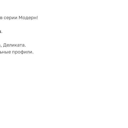
ов серии Модерн!
ш
.
, Деликата.
альные профили.