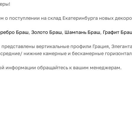
еры!
м о поступлении на склад Екатеринбурга новых декор
еребро Браш
,
Золото Браш
,
Шампань Браш
,
Графит Бра
 представлены вертикальные профили Грация, Элеганта
рхние/ средние/ нижние камерные и бескамерные горизонт
тельной информации обращайтесь к вашим менеджерам.