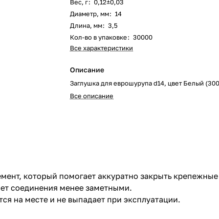
Вес, г
:
0,12±0,03
Диаметр, мм
:
14
Длина, мм
:
3,5
Кол-во в упаковке
:
30000
Все характеристики
Описание
Заглушка для еврошурупа d14, цвет Белый (30
Все описание
емент, который помогает аккуратно закрыть крепежные
ает соединения менее заметными.
ся на месте и не выпадает при эксплуатации.