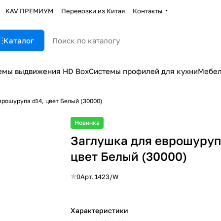
KAV ПРЕМИУМ
Перевозки из Китая
Контакты
Каталог
емы выдвижения HD Box
Системы профилей для кухни
Мебел
врошурупа d14, цвет Белый (30000)
Новинка
Заглушка для еврошуруп
цвет Белый (30000)
0
Арт.
1423/W
Характеристики